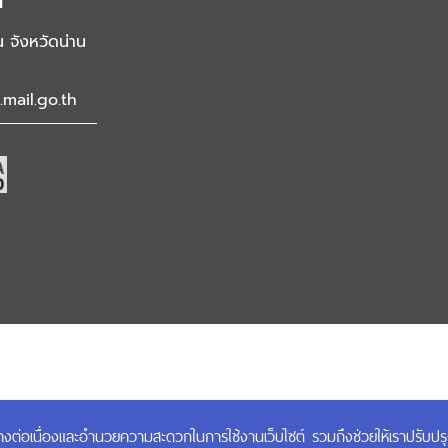
น
น จังหวัดน่าน
mail.go.th
สงวนลิขสิทธิ์ พ.ศ.2567 กรมการพัฒนาชุมชน กระทรวงมหาดไทย
ได้อย่างต่อเนื่องและอำนวยความสะดวกในการใช้งานเว็บไซต์ รวมถึงช่วยให้เราปรับป