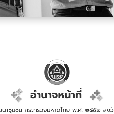
อำนาจหน้าที่
นาชุมชน กระทรวงมหาดไทย พ.ศ. ๒๕๕๒ ลงวัน